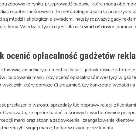
apotrzebowanie rynku, przeprowadź badania, które mogą obejmow
iach społecznościowych. Te metodologie dadzą Ci przejrzysty obr
enci są młodzi i ekologicznie świadomi, należy rozważyć gady rekl
ej firmy. Wiedza o tym, co jest dla nich
wartościowe
, pomoże 
ak ocenić opłacalność gadżetów rek
stanowią zasadniczy element kalkulacji, jednak równie istotne je
tów i budowania marki. Aby ocenić opłacalność inwestycji w gadż
 to wskaźnik, który pomoże Ci zrozumieć, czy konkretne wydatki 
t przeliczenie wzrostu sprzedaży lub poprawy relacji z klientami
Oznacza to, że oprócz badań ilościowych, warto również przepro
rcepcji marki oraz stopnia zadowolenia i zaangażowania klientów
ędzie służył Twojej marce, będąc w użyciu przez klienta.