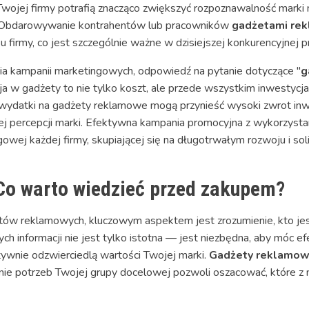
ojej firmy potrafią znacząco zwiększyć rozpoznawalność marki na
i. Obdarowywanie kontrahentów lub pracowników
gadżetami re
irmy, co jest szczególnie ważne w dzisiejszej konkurencyjnej p
a kampanii marketingowych, odpowiedź na pytanie dotyczące "
g
ja w gadżety to nie tylko koszt, ale przede wszystkim inwestyc
ydatki na gadżety reklamowe mogą przynieść wysoki zwrot inwes
lnej percepcji marki. Efektywna kampania promocyjna z wykorzy
gowej każdej firmy, skupiającej się na długotrwałym rozwoju i s
Co warto wiedzieć przed zakupem?
ów reklamowych, kluczowym aspektem jest zrozumienie, kto jest 
ch informacji nie jest tylko istotna — jest niezbędna, aby móc 
ywnie odzwierciedlą wartości Twojej marki.
Gadżety reklamow
mienie potrzeb Twojej grupy docelowej pozwoli oszacować, które z 