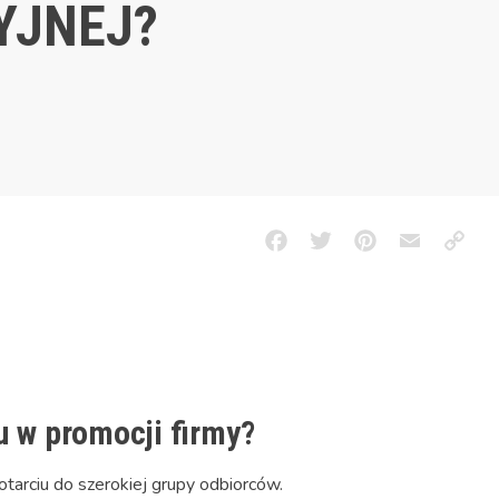
YJNEJ?
Facebook
Twitter
Pinterest
Email
Copy
Link
 w promocji firmy?
tarciu do szerokiej grupy odbiorców.