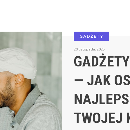
GADŻETY
20 listopada, 2025
GADŻETY
— JAK O
NAJLEPS
TWOJEJ 