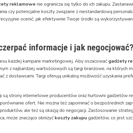
żety reklamowe
nie ogranicza się tylko do ich zakupu. Zastanaw
nia czy potencjalne koszty związane z niestandardową personali
ecyzyjnie ocenić, jak efektywnie Twoje środki są wykorzystywane
czerpać informacje i jak negocjować
cesu każdej kampanii marketingowej. Aby oszacować
gadżety r
dnym z najbardziej wartościowych są targi branżowe, na których 
ć z dostawcami. Targi oferują unikalną możliwość uzyskania prefe
i są strony internetowe producentów oraz hurtowni gadżetów r
ie porównanie ofert. Nie można też zapominać o bezpośrednich zap
roduktów, ale też są okazją do negocjacji. Zastosowanie strategi
a, może znacząco obniżyć
koszty zakupu
gadżetów, co jest szc