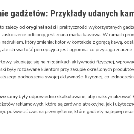
nie gadżetów: Przykłady udanych ka
to zależy od
oryginalności
i praktyczności wykorzystanych gadż
st zaskoczenie odbiorcy, jest znana marka kawowa. W ramach pr
 nadrukiem, który zmieniał kolor w kontakcie z gorącą kawą, odsła
 ale ich wartość percepcyjna jest ogromna, co przyciąga znaczn
towy, skupiając się na miłośnikach aktywności fizycznej, wprowad
aski były rozdawane klientom przy zakupie określonych produktów.
dalszego podnoszenia swojej aktywności fizycznej, co jednocześn
we ceny
były odpowiednio skalkulowane, aby maksymalizować RO
tów reklamowych, które są zarówno atrakcyjne, jak i użyteczne 
c poświęcić czas na przemyślenie, które gadżety najlepiej reson