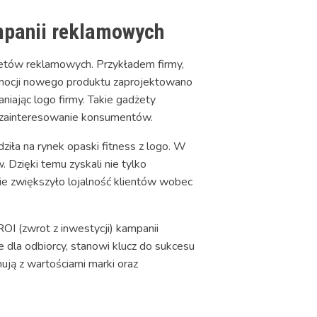
mpanii reklamowych
etów reklamowych. Przykładem firmy,
omocji nowego produktu zaprojektowano
niając logo firmy. Takie gadżety
e zainteresowanie konsumentów.
ziła na rynek opaski fitness z logo. W
 Dzięki temu zyskali nie tylko
ie zwiększyło lojalność klientów wobec
I (zwrot z inwestycji) kampanii
dla odbiorcy, stanowi klucz do sukcesu
ują z wartościami marki oraz