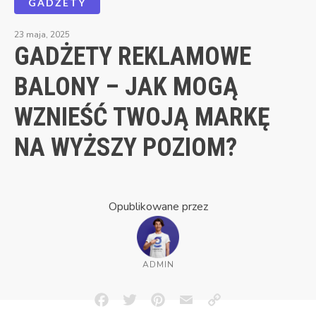
GADŻETY
23 maja, 2025
GADŻETY REKLAMOWE
BALONY – JAK MOGĄ
WZNIEŚĆ TWOJĄ MARKĘ
NA WYŻSZY POZIOM?
Opublikowane przez
ADMIN
Facebook
Twitter
Pinterest
Email
Copy