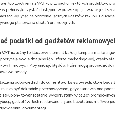
owej
lub zwolnienia z VAT w przypadku niektórych produktów pro
w pełni wykorzystać dostępne w prawie opcje, ważne jest szcz
nacząco wpłynąć na obniżenie łącznych kosztów zakupu. Edukacj
ktywnego planowania działań promocyjnych.
zać podatki od gadżetów reklamowyc
 VAT należny
to kluczowy element każdej kampanii marketingow
 rozpoczynają swoją działalność w sferze marketingowej, często
ków firmowych. Aby uniknąć błędów, które mogą prowadzić do n
stawowe zasady.
ałączeniu odpowiednich
dokumentów księgowych
, które będą 
 muszą być dokładnie przechowywane, gdyż stanowią one podsta
, że zakupiony towar zostanie wykorzystany w celach promocyjny
ucją gadżetów. Jeśli rozdawane są one bezpłatnie, możliwe jest,
odpowiedniej dokumentacji.