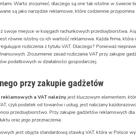
entami. Warto zrozumieć, dlaczego są one tak istotne w świecie bi
ywane są jako narzędzie reklamowe, które codziennie przypomina 
ż swoje miejsce w księgach rachunkowych przedsiębiorstwa. As
 jest równie istotny co ich wartość reklamowa. Każda firma, któr
egulujące rozliczenia z tytułu VAT. Dlaczego? Ponieważ niepraw
finansowych. Zrozumienie zasad rozliczania VAT przy zakupie g
ędów podatkowych w działalności gospodarczej.
nego przy zakupie gadżetów
reklamowych a VAT należny
jest kluczowym elementem, któr
AT, czyli podatek od towarów i usług, jest naliczany każdorazow
ponosi przedsiębiorstwo. Przy zakupie gadżetów reklamowych d
duktu oraz jego przeznaczenia.
mowych jest objęta standardową stawką VAT, która w Polsce wy