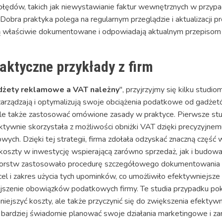
 błędów, takich jak niewystawianie faktur wewnętrznych w prz
 Dobra praktyka polega na regularnym przeglądzie i aktualizacji
 są właściwie dokumentowane i odpowiadają aktualnym przepiso
aktyczne przykłady z firm
dżety reklamowe a VAT należny
", przyjrzyjmy się kilku studi
arządzają i optymalizują swoje obciążenia podatkowe od gadżetó
ale także zastosować omówione zasady w praktyce. Pierwsze st
ektywnie skorzystała z możliwości obniżki VAT dzięki precyzyjne
wych. Dzięki tej strategii, firma zdołała odzyskać znaczną częś
 koszty w inwestycję wspierającą zarówno sprzedaż, jak i budowan
biorstw zastosowało procedurę szczegółowego dokumentowania 
el i zakres użycia tych upominków, co umożliwiło efektywniejsze r
ejszenie obowiązków podatkowych firmy. Te studia przypadku po
iejszyć koszty, ale także przyczynić się do zwiększenia efektyw
ą bardziej świadomie planować swoje działania marketingowe i za