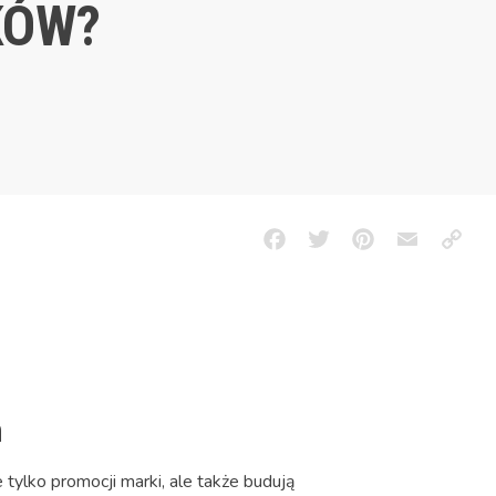
KÓW?
Facebook
Twitter
Pinterest
Email
Copy
Link
h
tylko promocji marki, ale także budują