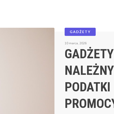
GADŻETY
10 marca, 2026
GADŻETY
NALEŻNY
PODATKI
PROMOC