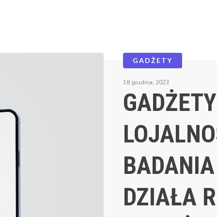
GADŻETY
18 grudnia, 2023
GADŻETY
LOJALNO
BADANIA
DZIAŁA 