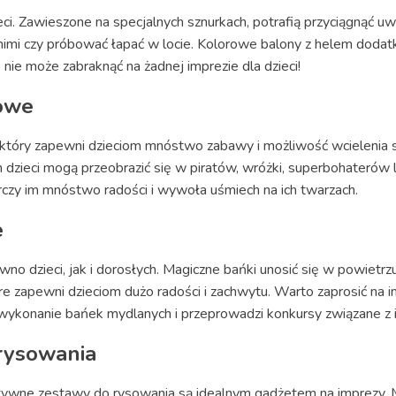
eci. Zawieszone na specjalnych sznurkach, potrafią przyciągnąć u
nimi czy próbować łapać w locie. Kolorowe balony z helem dodat
 nie może zabraknąć na żadnej imprezie dla dzieci!
owe
który zapewni dzieciom mnóstwo zabawy i możliwość wcielenia s
zieci mogą przeobrazić się w piratów, wróżki, superbohaterów l
rczy im mnóstwo radości i wywoła uśmiech na ich twarzach.
e
no dzieci, jak i dorosłych. Magiczne bańki unosić się w powietr
e zapewni dzieciom dużo radości i zachwytu. Warto zaprosić na 
 wykonanie bańek mydlanych i przeprowadzi konkursy związane z 
rysowania
eatywne zestawy do rysowania są idealnym gadżetem na imprezy