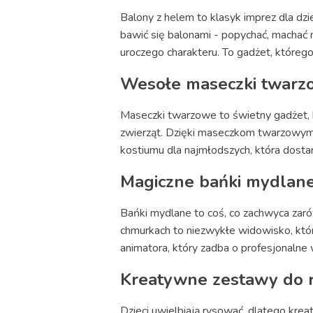
Balony z helem to klasyk imprez dla dzi
bawić się balonami - popychać, machać 
uroczego charakteru. To gadżet, którego
Wesołe maseczki twarz
Maseczki twarzowe to świetny gadżet, 
zwierząt. Dzięki maseczkom twarzowym d
kostiumu dla najmłodszych, która dosta
Magiczne bańki mydlan
Bańki mydlane to coś, co zachwyca zarów
chmurkach to niezwykłe widowisko, któr
animatora, który zadba o profesjonalne
Kreatywne zestawy do 
Dzieci uwielbiają rysować, dlatego kr