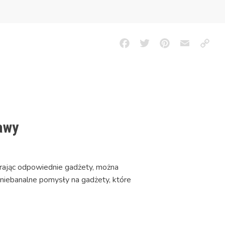
Facebook
Twitter
Pinterest
Email
Copy
Link
awy
erając odpowiednie gadżety, można
niebanalne pomysły na gadżety, które