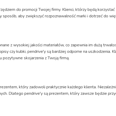
dziem do promocji Twojej firmy. Klienci, którzy będą korzystać 
ny sposób, aby zwiększyć rozpoznawalność marki i dotrzeć do więk
ane z wysokiej jakości materiałów, co zapewnia im dużą trwało
isy czy kubki, pendrive'y są bardziej odporne na uszkodzenia. Kl
u pozytywne skojarzenia z Twoją firmą.
zentem, który zadowoli praktycznie każdego klienta. Niezależn
nych. Dlatego pendrive'y są prezentem, który zawsze będzie przy