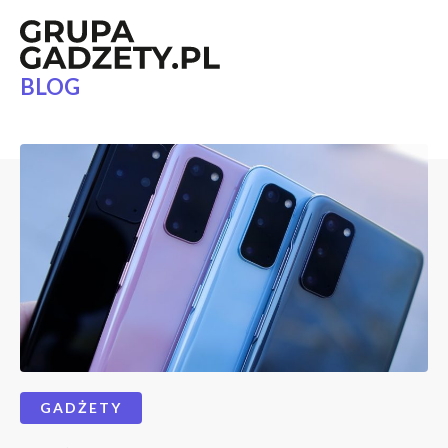
BLOG
GADŻETY