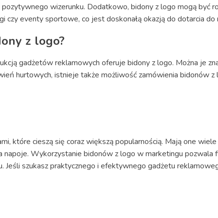
e pozytywnego wizerunku. Dodatkowo, bidony z logo mogą być r
argi czy eventy sportowe, co jest doskonałą okazją do dotarcia d
dony z logo?
dukcją gadżetów reklamowych oferuje bidony z logo. Można je zn
ień hurtowych, istnieje także możliwość zamówienia bidonów z l
ami, które cieszą się coraz większą popularnością. Mają one wie
 na napoje. Wykorzystanie bidonów z logo w marketingu pozwala
. Jeśli szukasz praktycznego i efektywnego gadżetu reklamowe