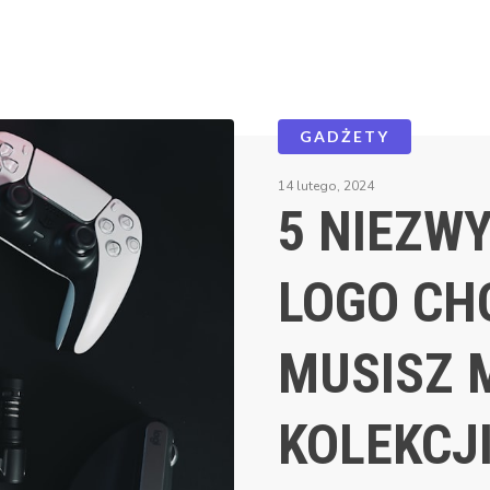
GADŻETY
14 lutego, 2024
5 NIEZW
LOGO CH
MUSISZ 
KOLEKCJ