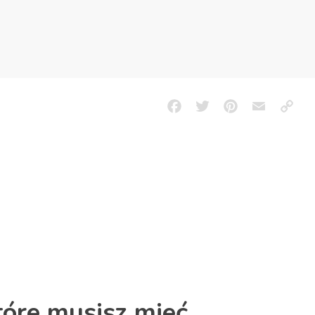
Facebook
Twitter
Pinterest
Email
Copy
Link
tóre musisz mieć