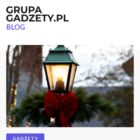
BLOG
GADŻETY